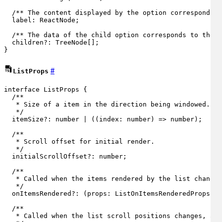
/** The content displayed by the option corresponds t
label
: 
ReactNode
;

/** The data of the child option corresponds to the `
  children?: 
TreeNode
[];

}
#
ListProps
interface
ListProps
 {

/**

   * Size of a item in the direction being windowed.

   */
  itemSize?: 
number
 | (
(
index: 
number
) =>
number
);

/**

   * Scroll offset for initial render.

   */
  initialScrollOffset?: 
number
;

/**

   * Called when the items rendered by the list change.

   */
  onItemsRendered?: 
(
props: ListOnItemsRenderedProps
) =
/**

   * Called when the list scroll positions changes, as 