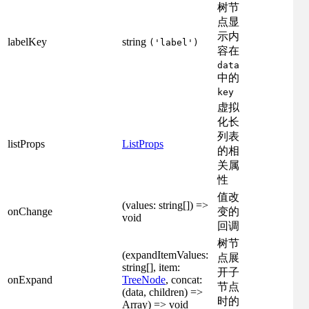
树节
点显
示内
labelKey
string
('label')
容在
data
中的
key
虚拟
化长
列表
listProps
ListProps
的相
关属
性
值改
(values: string[]) =>
onChange
变的
void
回调
树节
(expandItemValues:
点展
string[], item:
开子
onExpand
TreeNode
, concat:
节点
(data, children) =>
时的
Array) => void