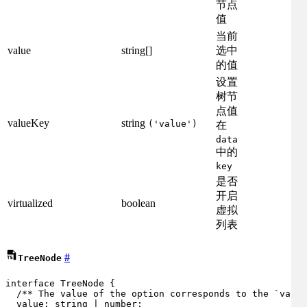
节点
值
当前
value
string[]
选中
的值
设置
树节
点值
valueKey
string
('value')
在
data
中的
key
是否
开启
virtualized
boolean
虚拟
列表
#
TreeNode
interface
TreeNode
 {

/** The value of the option corresponds to the `value
value
: 
string
 | 
number
;
