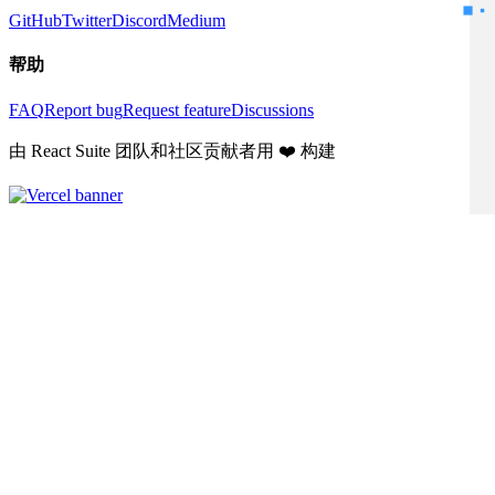
GitHub
Twitter
Discord
Medium
帮助
FAQ
Report bug
Request feature
Discussions
由 React Suite 团队和社区贡献者用 ❤️ 构建