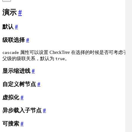
演示
#
默认
#
级联选择
#
属性可以设置 CheckTree 在选择的时候是否可考虑子
cascade
父级的级联关系，默认为
。
true
显示缩进线
#
自定义树节点
#
虚拟化
#
异步载入子节点
#
可搜索
#