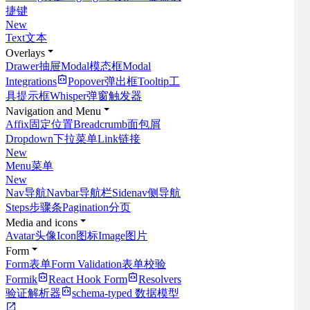
捷键
New
Text
文本
Overlays
Drawer
抽屉
Modal
模态框
Modal
Integrations
Popover
弹出框
Tooltip
工
具提示框
Whisper
弹窗触发器
Navigation and Menu
Affix
固定位置
Breadcrumb
面包屑
Dropdown
下拉菜单
Link
链接
New
Menu
菜单
New
Nav
导航
Navbar
导航栏
Sidenav
侧导航
Steps
步骤条
Pagination
分页
Media and icons
Avatar
头像
Icon
图标
Image
图片
Form
Form
表单
Form Validation
表单校验
Formik
React Hook Form
Resolvers
验证解析器
schema-typed
数据模型