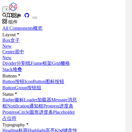
组件
All Components
概览
Layout
Box
盒子
New
Center
居中
New
Divider
分割线
Frame
框架
Grid
栅格
Stack
堆叠
Buttons
Button
按钮
IconButton
图标按钮
ButtonGroup
按钮组
Status
Badge
徽标
Loader
加载器
Message
消息
框
Notification
通知框
Progress
进度条
ProgressCircle
圆形进度条
Placeholder
占位符
Typography
Heading
标题
Highlight
高亮
Kbd
键盘快