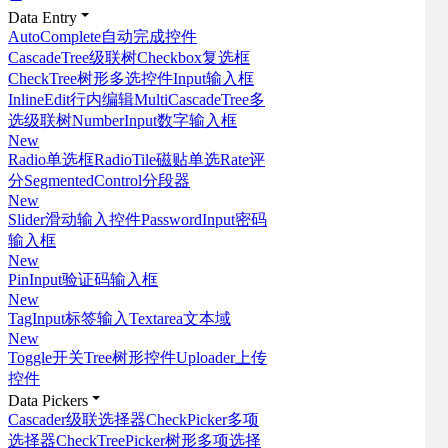
Data Entry
AutoComplete
自动完成控件
CascadeTree
级联树
Checkbox
复选框
CheckTree
树形多选控件
Input
输入框
InlineEdit
行内编辑
MultiCascadeTree
多
选级联树
NumberInput
数字输入框
New
Radio
单选框
RadioTile
磁贴单选
Rate
评
分
SegmentedControl
分段器
New
Slider
滑动输入控件
PasswordInput
密码
输入框
New
PinInput
验证码输入框
New
TagInput
标签输入
Textarea
文本域
New
Toggle
开关
Tree
树形控件
Uploader
上传
控件
Data Pickers
Cascader
级联选择器
CheckPicker
多项
选择器
CheckTreePicker
树形多项选择