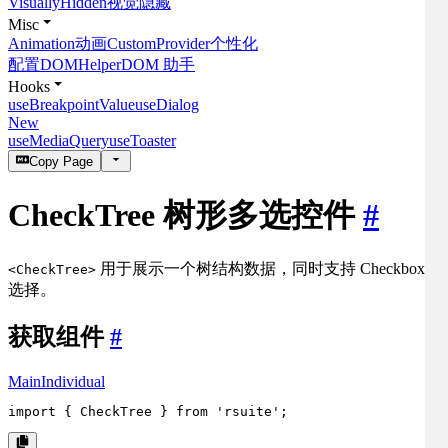
VisuallyHidden
视觉隐藏
Misc
Animation
动画
CustomProvider
个性化
配置
DOMHelper
DOM 助手
Hooks
useBreakpointValue
useDialog
New
useMediaQuery
useToaster
Copy Page
CheckTree 树形多选控件
#
用于展示一个树结构数据，同时支持 Checkbox
<CheckTree>
选择。
获取组件
#
Main
Individual
import
 { 
CheckTree
 } 
from
'rsuite'
;