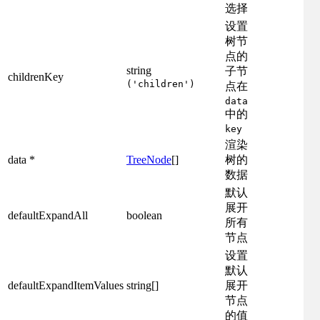
选择
设置
树节
点的
string
子节
childrenKey
('children')
点在
data
中的
key
渲染
data *
TreeNode
[]
树的
数据
默认
展开
defaultExpandAll
boolean
所有
节点
设置
默认
defaultExpandItemValues
string[]
展开
节点
的值