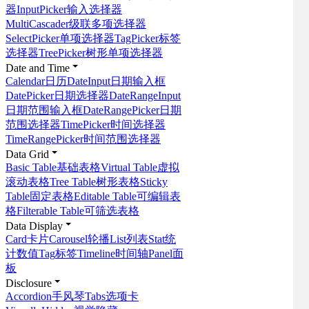
器
InputPicker
输入选择器
MultiCascader
级联多项选择器
SelectPicker
单项选择器
TagPicker
标签
选择器
TreePicker
树形单项选择器
Date and Time
Calendar
日历
DateInput
日期输入框
DatePicker
日期选择器
DateRangeInput
日期范围输入框
DateRangePicker
日期
范围选择器
TimePicker
时间选择器
TimeRangePicker
时间范围选择器
Data Grid
Basic Table
基础表格
Virtual Table
虚拟
滚动表格
Tree Table
树形表格
Sticky
Table
固定表格
Editable Table
可编辑表
格
Filterable Table
可筛选表格
Data Display
Card
卡片
Carousel
轮播
List
列表
Stat
统
计数值
Tag
标签
Timeline
时间轴
Panel
面
板
Disclosure
Accordion
手风琴
Tabs
选项卡