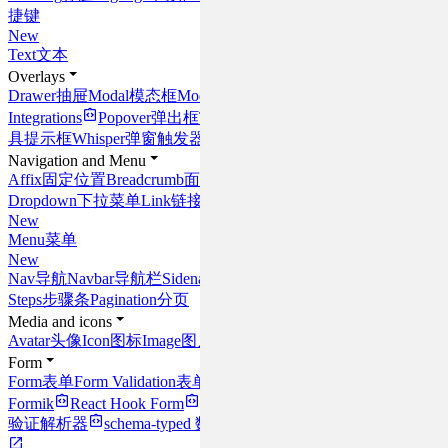
捷键
New
Text
文本
Overlays
Drawer
抽屉
Modal
模态框
Modal
Integrations
Popover
弹出框
Tooltip
工
具提示框
Whisper
弹窗触发器
Navigation and Menu
Affix
固定位置
Breadcrumb
面包屑
Dropdown
下拉菜单
Link
链接
New
Menu
菜单
New
Nav
导航
Navbar
导航栏
Sidenav
侧导航
Steps
步骤条
Pagination
分页
Media and icons
Avatar
头像
Icon
图标
Image
图片
Form
Form
表单
Form Validation
表单校验
Formik
React Hook Form
Resolvers
验证解析器
schema-typed
数据模型