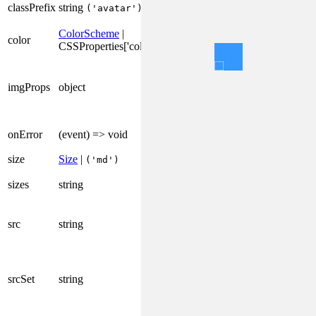
classPrefix
string
('avatar')
缀。
设置头像的背景
ColorScheme
|
color
CSSProperties['color']
颜色
如果该组件用于
显示图像，则应
imgProps
object
用于
元素的属
img
性。
图片加载失败时
onError
(event) => void
的回调函数。
size
Size
|
设置头像尺寸。
('md')
img 元素的 sizes
sizes
string
属性。
img 元素的 src 属
src
string
性, 设置头像图片
地址。
img 元素的 srcSet
属性。 使用此属
srcSet
string
性进行响应式图
像显示。