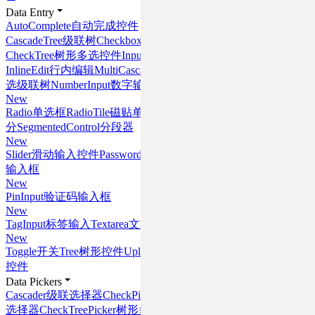
Data Entry
AutoComplete
自动完成控件
CascadeTree
级联树
Checkbox
复选框
CheckTree
树形多选控件
Input
输入框
InlineEdit
行内编辑
MultiCascadeTree
多
选级联树
NumberInput
数字输入框
New
Radio
单选框
RadioTile
磁贴单选
Rate
评
分
SegmentedControl
分段器
New
Slider
滑动输入控件
PasswordInput
密码
输入框
New
PinInput
验证码输入框
New
TagInput
标签输入
Textarea
文本域
New
Toggle
开关
Tree
树形控件
Uploader
上传
控件
Data Pickers
Cascader
级联选择器
CheckPicker
多项
选择器
CheckTreePicker
树形多项选择