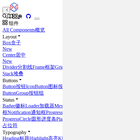
组件
All Components
概览
Layout
Box
盒子
New
Center
居中
New
Divider
分割线
Frame
框架
Grid
栅格
Stack
堆叠
Buttons
Button
按钮
IconButton
图标按钮
ButtonGroup
按钮组
Status
Badge
徽标
Loader
加载器
Message
消息
框
Notification
通知框
Progress
进度条
ProgressCircle
圆形进度条
Placeholder
占位符
Typography
Heading
标题
Highlight
高亮
Kbd
键盘快