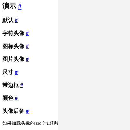
演示
#
默认
#
字符头像
#
图标头像
#
图片头像
#
尺寸
#
带边框
#
颜色
#
头像后备
#
如果加载头像的 src 时出现错误，有 2 个后备方案：