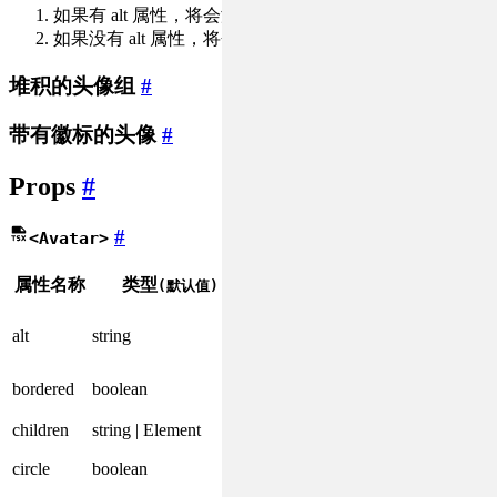
如果有 alt 属性，将会渲染 alt 属性的值。
如果没有 alt 属性，将会渲染一个默认的头像。
堆积的头像组
#
带有徽标的头像
#
Props
#
#
<Avatar>
属性名称
类型
描述
版本
(默认值)
图片头像加载失
alt
string
败时的替代文
案。
是否显示边框。
bordered
boolean
内容（可以是文
children
string | Element
字或图标）。
circle
boolean
以圆形显示。
组件 CSS 类的前