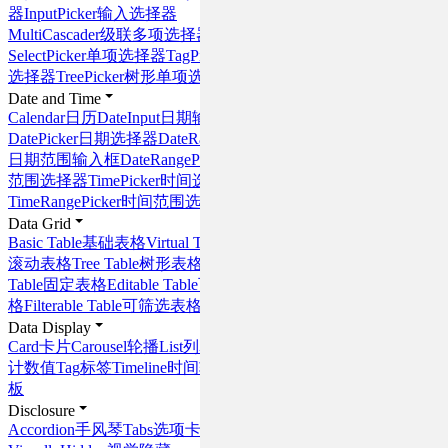
器
InputPicker
输入选择器
MultiCascader
级联多项选择器
SelectPicker
单项选择器
TagPicker
标签
选择器
TreePicker
树形单项选择器
Date and Time
Calendar
日历
DateInput
日期输入框
DatePicker
日期选择器
DateRangeInput
日期范围输入框
DateRangePicker
日期
范围选择器
TimePicker
时间选择器
TimeRangePicker
时间范围选择器
Data Grid
Basic Table
基础表格
Virtual Table
虚拟
滚动表格
Tree Table
树形表格
Sticky
Table
固定表格
Editable Table
可编辑表
格
Filterable Table
可筛选表格
Data Display
Card
卡片
Carousel
轮播
List
列表
Stat
统
计数值
Tag
标签
Timeline
时间轴
Panel
面
板
Disclosure
Accordion
手风琴
Tabs
选项卡