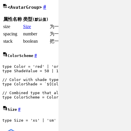
#
<AvatarGroup>
属性名称
类型
描述
(默认值)
size
Size
为一组的头像设置尺寸。
spacing
number
为一组的头像设置间距。
stack
boolean
把一组头像以堆栈的方式显示。
#
ColorScheme
type
Color
 = 
'red'
 | 
'orange'
 | 
'yellow'
 | 
'green'
 | 
'c
type
ShadeValue
 = 
50
 | 
100
 | 
200
 | 
300
 | 
400
 | 
500
 | 
60
// Color with shade type (e.g., red.50, blue.500)
type
ColorShade
 = 
`
${Colours}
.
${ShadeValue}
`
 | 
`
${Color
// Combined type that allows both basic colors and colo
type
ColorScheme
 = 
Color
 | 
ColorShade
;
#
Size
type
Size
 = 
'xs'
 | 
'sm'
 | 
'md'
 | 
'lg'
 | 
'xl'
;