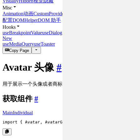
VisuallyHidden
视觉隐藏
Misc
Animation
动画
CustomProvider
个性化
配置
DOMHelper
DOM 助手
Hooks
useBreakpointValue
useDialog
New
useMediaQuery
useToaster
Copy Page
Avatar 头像
#
用于展示一个头像或者商标。
获取组件
#
Main
Individual
import
 { 
Avatar
, 
AvatarGroup
 } 
from
'rsuite'
;